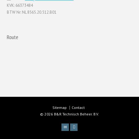
KVK: 66373484
BTW Nr: NL 8565.20.512.B01
Route
Sitemap
Contact
© 2026 B&R Technisch Beheer. B.V.