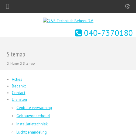
040-7370180
Sitemap
Home
Sitemap
Acties
Bedankt
Contact
Diensten
Centrale verwarming
Gebouwonderhoud
Installatietechniek
Luchtbehandeling