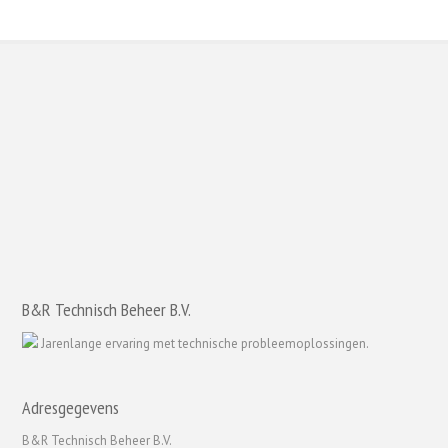
Voor meer informatie over onze diensten, advies of een
kostenschatting kunt u altijd vrijblijvend contact opnemen. Klik op de
knop contact om direct naar onze contactpagina te gaan.
B&R Technisch Beheer B.V.
Jarenlange ervaring met technische probleemoplossingen.
Adresgegevens
B&R Technisch Beheer B.V.