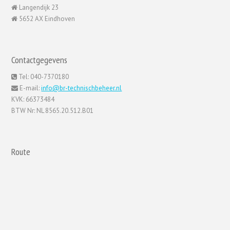
Langendijk 23
5652 AX Eindhoven
Contactgegevens
Tel: 040-7370180
E-mail:
info@br-technischbeheer.nl
KVK: 66373484
BTW Nr: NL 8565.20.512.B01
Route