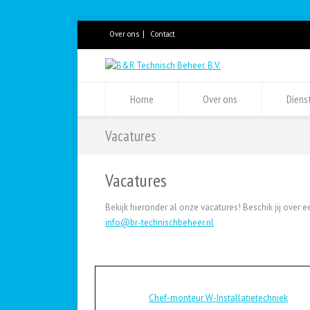
Over ons
Contact
Home
Over ons
Diens
Vacatures
Vacatures
Bekijk hieronder al onze vacatures! Beschik jij over e
info@br-technischbeheer.nl
Chef-monteur W-Installatietechniek