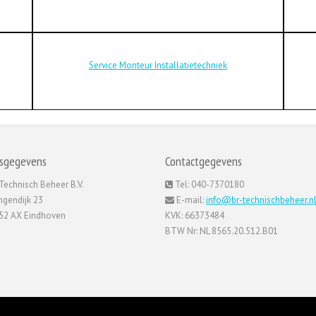
Service Monteur Installatietechniek
sgegevens
Contactgegevens
echnisch Beheer B.V.
Tel: 040-7370180
gendijk 23
E-mail:
info@br-technischbeheer.n
52 AX Eindhoven
KVK: 66373484
BTW Nr: NL 8565.20.512.B01