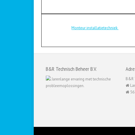
Monteur installatietechniek
B&R Technisch Beheer B.V.
Adre
B&R T
Jarenlange ervaring met technische
Lan
probleemoplossingen.
56