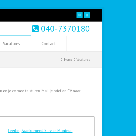
040-7370180
Vacatures
Contact
Home
Vacatures
 en je cv mee te sturen. Mail je brief en CV naar
Leerling/aankomend Service Monteur