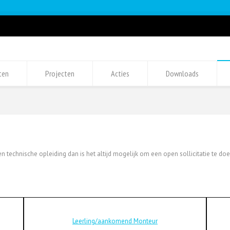
ten
Projecten
Acties
Downloads
en technische opleiding dan is het altijd mogelijk om een open sollicitatie te doen
Leerling/aankomend Monteur