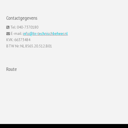
Contactgegevens
Tel: 040-7370180
E-mail:
info@br-technischbeheer.nl
KVK: 66373484
BTW Nr: NL 8565.20.512.B01
Route