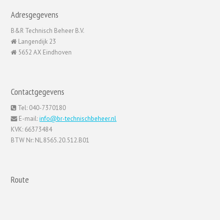
Adresgegevens
B&R Technisch Beheer B.V.
Langendijk 23
5652 AX Eindhoven
Contactgegevens
Tel: 040-7370180
E-mail:
info@br-technischbeheer.nl
KVK: 66373484
BTW Nr: NL 8565.20.512.B01
Route