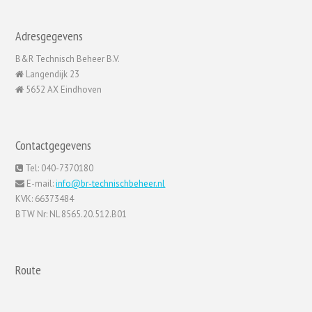
Adresgegevens
B&R Technisch Beheer B.V.
Langendijk 23
5652 AX Eindhoven
Contactgegevens
Tel: 040-7370180
E-mail:
info@br-technischbeheer.nl
KVK: 66373484
BTW Nr: NL 8565.20.512.B01
Route